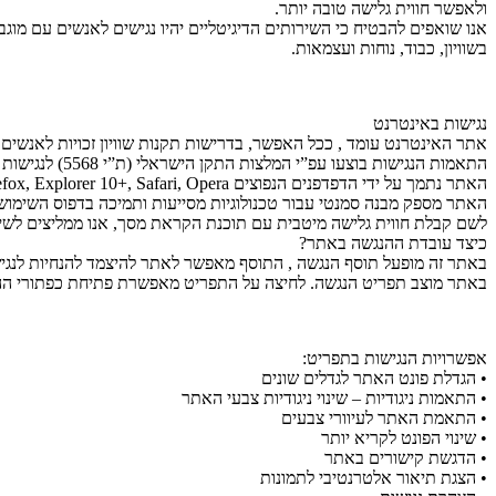
ולאפשר חווית גלישה טובה יותר.
אנו שואפים להבטיח כי השירותים הדיגיטליים יהיו נגישים לאנשים עם מוג
בשוויון, כבוד, נוחות ועצמאות.
נגישות באינטרנט
אתר האינטרנט עומד , ככל האפשר, בדרישות תקנות שוויון זכויות לאנשים עם
התאמות הנגישות בוצעו עפ”י המלצות התקן הישראלי (ת”י 5568) לנגישות תכנים באינטרנט ברמת AA ומסמך WCAG2.0 הבינלאומי.
האתר נתמך על ידי הדפדפנים הנפוצים Chrome, Firefox, Explorer 10+, Safari, Opera, בגרסתם העדכנית ביותר.
האתר מספק מבנה סמנטי עבור טכנולוגיות מסייעות ותמיכה בדפוס השימוש המקובל להפעלה עם מקל
לשם קבלת חווית גלישה מיטבית עם תוכנת הקראת מסך, אנו ממליצים לשימוש בתוכנת NVDA
כיצד עובדת ההנגשה באתר?
באתר זה מופעל תוסף הנגשה , התוסף מאפשר לאתר להיצמד להנחיות לנגישות תכנים באינטרנט WCAG 2.1 לרמה AA. התוכ
באתר מוצב תפריט הנגשה. לחיצה על התפריט מאפשרת פתיחת כפתורי ההנ
אפשרויות הנגישות בתפריט:
• הגדלת פונט האתר לגדלים שונים
• התאמות ניגודיות – שינוי ניגודיות צבעי האתר
• התאמת האתר לעיוורי צבעים
• שינוי הפונט לקריא יותר
• הדגשת קישורים באתר
• הצגת תיאור אלטרנטיבי לתמונות